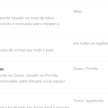
Maia
urante situado na zona da Maia,
eriente e motivado para integrar a
Em todas as regiõe
olas de vinhas por todo o país.
as
Douro, Pinhão
uinta no Douro, situada no Pinhão,
 motivados para integrar a sua equipa
Torno, Aparecida
ico localizada em Torno está à procura