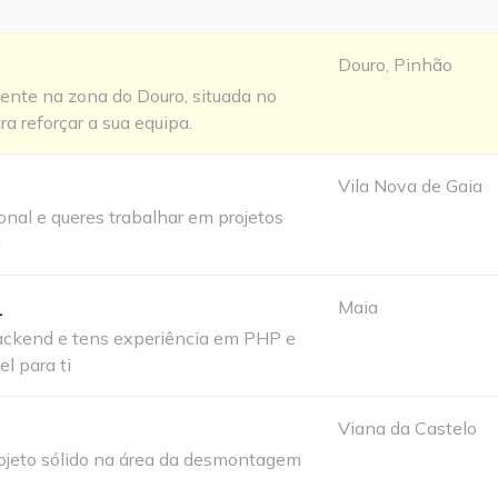
Douro, Pinhão
iente na zona do Douro, situada no
ra reforçar a sua equipa.
Vila Nova de Gaia
onal e queres trabalhar em projetos
!
L
Maia
ackend e tens experiência em PHP e
l para ti
Viana da Castelo
rojeto sólido na área da desmontagem