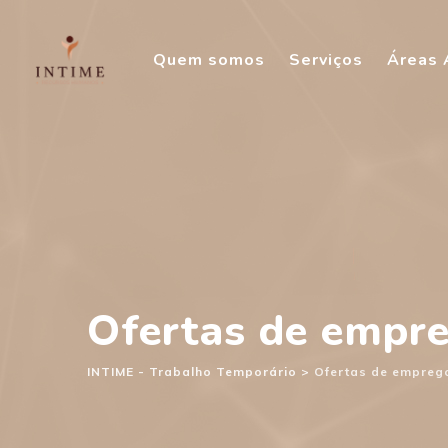
Skip
to
Quem somos
Serviços
Áreas 
content
Ofertas de empr
INTIME - Trabalho Temporário
>
Ofertas de empreg