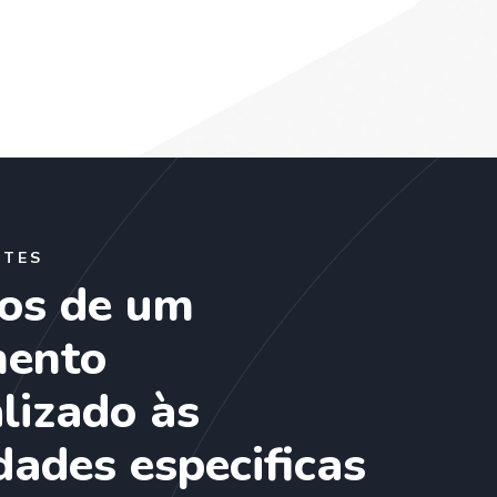
NTES
os de um
mento
lizado às
dades especificas