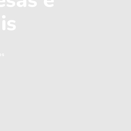
esas e
is
os