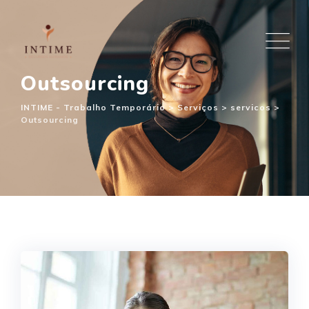
Outsourcing
INTIME - Trabalho Temporário
>
Serviços
>
servicos
>
Outsourcing